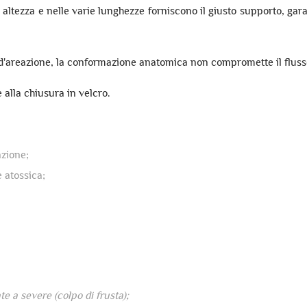
 in altezza e nelle varie lunghezze forniscono il giusto supporto, g
ri d'areazione, la conformazione anatomica non compromette il flus
 alla chiusura in velcro.
azione;
 atossica;
e a severe (colpo di frusta);