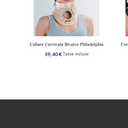
 tipo
Collare Cervicale Bivalve Philadelphia
Cer
Tasse incluse
59,40 €
use