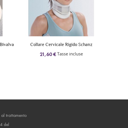
 Bivalva
Collare Cervicale Rigido Schanz
COLL
Tasse incluse
21,60 €
25
 al trattamento
14 del