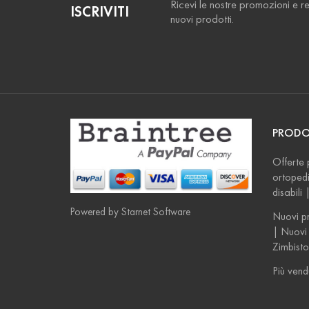
Ricevi le nostre promozioni e r
ISCRIVITI
nuovi prodotti.
PRODO
Offerte 
ortopedi
disabili
Powered by
Starnet Software
Nuovi pr
| Nuovi 
Zimbisto
Più vend