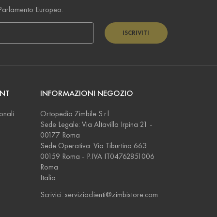
Parlamento Europeo.
ISCRIVITI
UNT
INFORMAZIONI NEGOZIO
onali
Ortopedia Zimbile S.r.l.
Sede Legale: Via Altavilla Irpina 21 -
00177 Roma
Sede Operativa: Via Tiburtina 663
00159 Roma - P.IVA IT04762851006
Roma
Italia
Scrivici:
servizioclienti@zimbistore.com