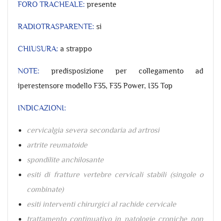
FORO TRACHEALE:
presente
RADIOTRASPARENTE:
si
CHIUSURA:
a strappo
NOTE:
predisposizione per collegamento ad
iperestensore modello F35, F35 Power, I35 Top
INDICAZIONI:
cervicalgia severa secondaria ad artrosi
artrite reumatoide
spondilite anchilosante
esiti di fratture vertebre cervicali stabili (singole o
combinate)
esiti interventi chirurgici al rachide cervicale
trattamento continuativo in patologie croniche non