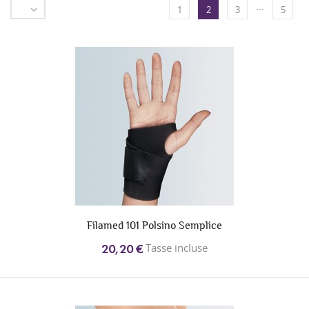
…

1
2
3
5
Filamed 101 Polsino Semplice
Tasse incluse
20,20 €