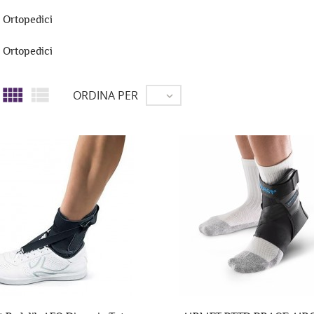
i Ortopedici
i Ortopedici


ORDINA PER
