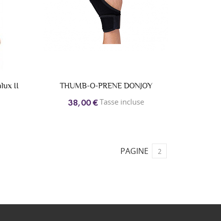
lux II
THUMB-O-PRENE DONJOY
Tasse incluse
38,00 €
PAGINE
2