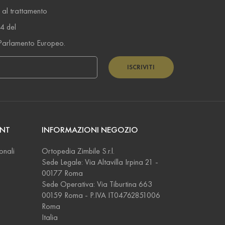
 al trattamento
14 del
Parlamento Europeo.
ISCRIVITI
UNT
INFORMAZIONI NEGOZIO
onali
Ortopedia Zimbile S.r.l.
Sede Legale: Via Altavilla Irpina 21 -
00177 Roma
Sede Operativa: Via Tiburtina 663
00159 Roma - P.IVA IT04762851006
Roma
Italia