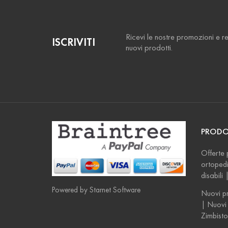
Ricevi le nostre promozioni e r
ISCRIVITI
nuovi prodotti.
PRODO
Offerte 
ortopedi
disabili
Powered by
Starnet Software
Nuovi pr
| Nuovi 
Zimbisto