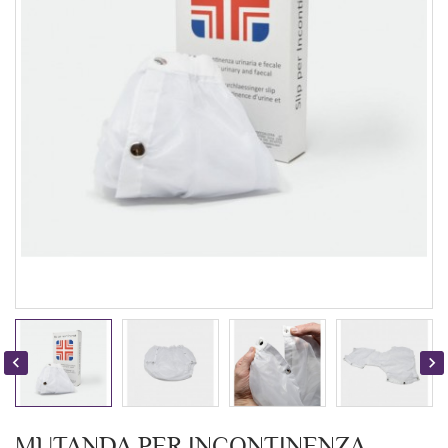


MUTANDA PER INCONTINENZA